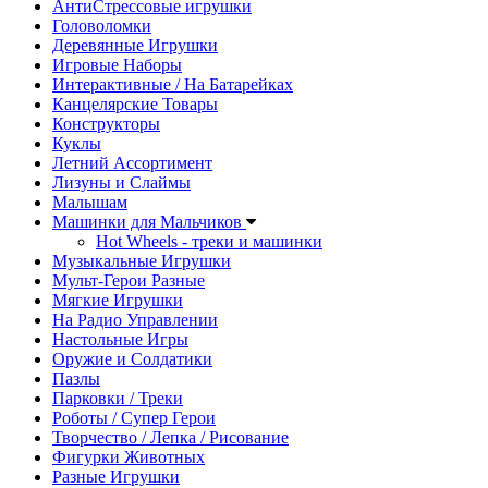
АнтиСтрессовые игрушки
Головоломки
Деревянные Игрушки
Игровые Наборы
Интерактивные / На Батарейках
Канцелярские Товары
Конструкторы
Куклы
Летний Ассортимент
Лизуны и Слаймы
Малышам
Машинки для Мальчиков
Hot Wheels - треки и машинки
Музыкальные Игрушки
Мульт-Герои Разные
Мягкие Игрушки
На Радио Управлении
Настольные Игры
Оружие и Солдатики
Пазлы
Парковки / Треки
Роботы / Супер Герои
Творчество / Лепка / Рисование
Фигурки Животных
Разные Игрушки