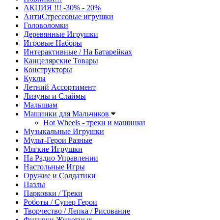
АКЦИЯ !!! -30% - 20%
АнтиСтрессовые игрушки
Головоломки
Деревянные Игрушки
Игровые Наборы
Интерактивные / На Батарейках
Канцелярские Товары
Конструкторы
Куклы
Летний Ассортимент
Лизуны и Слаймы
Малышам
Машинки для Мальчиков
Hot Wheels - треки и машинки
Музыкальные Игрушки
Мульт-Герои Разные
Мягкие Игрушки
На Радио Управлении
Настольные Игры
Оружие и Солдатики
Пазлы
Парковки / Треки
Роботы / Супер Герои
Творчество / Лепка / Рисование
Фигурки Животных