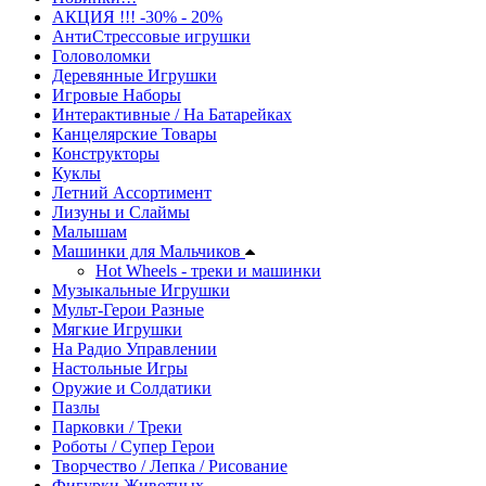
АКЦИЯ !!! -30% - 20%
АнтиСтрессовые игрушки
Головоломки
Деревянные Игрушки
Игровые Наборы
Интерактивные / На Батарейках
Канцелярские Товары
Конструкторы
Куклы
Летний Ассортимент
Лизуны и Слаймы
Малышам
Машинки для Мальчиков
Hot Wheels - треки и машинки
Музыкальные Игрушки
Мульт-Герои Разные
Мягкие Игрушки
На Радио Управлении
Настольные Игры
Оружие и Солдатики
Пазлы
Парковки / Треки
Роботы / Супер Герои
Творчество / Лепка / Рисование
Фигурки Животных