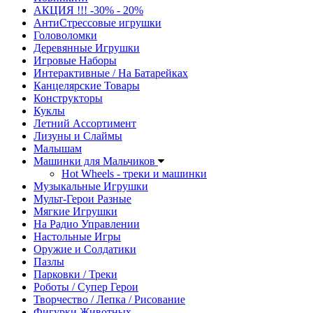
АКЦИЯ !!! -30% - 20%
АнтиСтрессовые игрушки
Головоломки
Деревянные Игрушки
Игровые Наборы
Интерактивные / На Батарейках
Канцелярские Товары
Конструкторы
Куклы
Летний Ассортимент
Лизуны и Слаймы
Малышам
Машинки для Мальчиков
Hot Wheels - треки и машинки
Музыкальные Игрушки
Мульт-Герои Разные
Мягкие Игрушки
На Радио Управлении
Настольные Игры
Оружие и Солдатики
Пазлы
Парковки / Треки
Роботы / Супер Герои
Творчество / Лепка / Рисование
Фигурки Животных