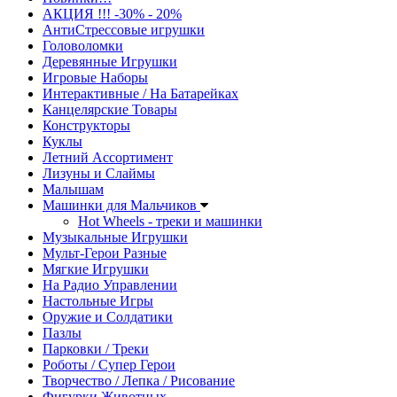
АКЦИЯ !!! -30% - 20%
АнтиСтрессовые игрушки
Головоломки
Деревянные Игрушки
Игровые Наборы
Интерактивные / На Батарейках
Канцелярские Товары
Конструкторы
Куклы
Летний Ассортимент
Лизуны и Слаймы
Малышам
Машинки для Мальчиков
Hot Wheels - треки и машинки
Музыкальные Игрушки
Мульт-Герои Разные
Мягкие Игрушки
На Радио Управлении
Настольные Игры
Оружие и Солдатики
Пазлы
Парковки / Треки
Роботы / Супер Герои
Творчество / Лепка / Рисование
Фигурки Животных