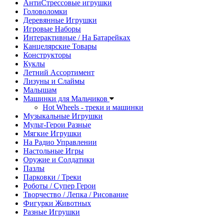
АнтиСтрессовые игрушки
Головоломки
Деревянные Игрушки
Игровые Наборы
Интерактивные / На Батарейках
Канцелярские Товары
Конструкторы
Куклы
Летний Ассортимент
Лизуны и Слаймы
Малышам
Машинки для Мальчиков
Hot Wheels - треки и машинки
Музыкальные Игрушки
Мульт-Герои Разные
Мягкие Игрушки
На Радио Управлении
Настольные Игры
Оружие и Солдатики
Пазлы
Парковки / Треки
Роботы / Супер Герои
Творчество / Лепка / Рисование
Фигурки Животных
Разные Игрушки