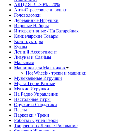
АКЦИЯ !!! -30% - 20%
АнтиСтрессовые игрушки
Головоломки
Деревянные Игрушки
Игровые Наборы
Интерактивные / На Батарейках
Канцелярские Товары
Конструкторы
Куклы
Летний Ассортимент
Лизуны и Слаймы
Малышам
Машинки для Мальчиков
Hot Wheels - треки и машинки
Музыкальные Игрушки
Мульт-Герои Разные
Мягкие Игрушки
На Радио Управлении
Настольные Игры
Оружие и Солдатики
Пазлы
Парковки / Треки
Роботы / Супер Герои
Творчество / Лепка / Рисование
Фигурки Животных