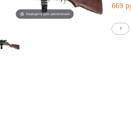
669 р
Наведите для увеличения