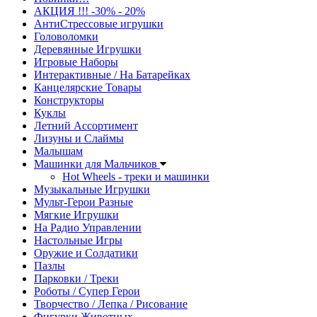
АКЦИЯ !!! -30% - 20%
АнтиСтрессовые игрушки
Головоломки
Деревянные Игрушки
Игровые Наборы
Интерактивные / На Батарейках
Канцелярские Товары
Конструкторы
Куклы
Летний Ассортимент
Лизуны и Слаймы
Малышам
Машинки для Мальчиков
Hot Wheels - треки и машинки
Музыкальные Игрушки
Мульт-Герои Разные
Мягкие Игрушки
На Радио Управлении
Настольные Игры
Оружие и Солдатики
Пазлы
Парковки / Треки
Роботы / Супер Герои
Творчество / Лепка / Рисование
Фигурки Животных