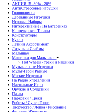
АКЦИЯ !!! -30% - 20%
АнтиСтрессовые игрушки
Головоломки
Деревянные Игрушки
Игровые Наборы
Интерактивные / На Батарейках
Канцелярские Товары
Конструкторы
Куклы
Летний Ассортимент
Лизуны и Слаймы
Малышам
Машинки для Мальчиков
Hot Wheels - треки и машинки
Музыкальные Игрушки
Мульт-Герои Разные
Мягкие Игрушки
На Радио Управлении
Настольные Игры
Оружие и Солдатики
Пазлы
Парковки / Треки
Роботы / Супер Герои
Творчество / Лепка / Рисование
Фигурки Животных