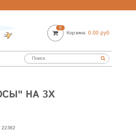
0
0.00 руб
Корзина:
ОСЫ" НА 3Х
:
22382