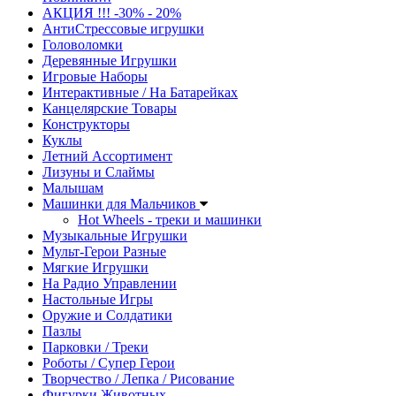
АКЦИЯ !!! -30% - 20%
АнтиСтрессовые игрушки
Головоломки
Деревянные Игрушки
Игровые Наборы
Интерактивные / На Батарейках
Канцелярские Товары
Конструкторы
Куклы
Летний Ассортимент
Лизуны и Слаймы
Малышам
Машинки для Мальчиков
Hot Wheels - треки и машинки
Музыкальные Игрушки
Мульт-Герои Разные
Мягкие Игрушки
На Радио Управлении
Настольные Игры
Оружие и Солдатики
Пазлы
Парковки / Треки
Роботы / Супер Герои
Творчество / Лепка / Рисование
Фигурки Животных