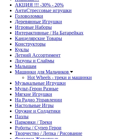
АКЦИЯ !!! -30% - 20%
АнтиСтрессовые игрушки
Головоломки
Деревянные Игрушки
Игровые Наборы
Интерактивные / На Батарейках
Канцелярские Товары
Конструкторы
Куклы
Летний Ассортимент
Лизуны и Слаймы
Малышам
Машинки для Мальчиков
Hot Wheels - треки и машинки
Музыкальные Игрушки
Мульт-Герои Разные
Мягкие Игрушки
На Радио Управлении
Настольные Игры
Оружие и Солдатики
Пазлы
Парковки / Треки
Роботы / Супер Герои
Творчество / Лепка / Рисование
Фигурки Животных