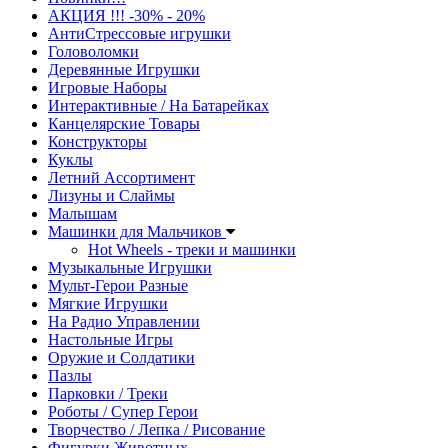
АКЦИЯ !!! -30% - 20%
АнтиСтрессовые игрушки
Головоломки
Деревянные Игрушки
Игровые Наборы
Интерактивные / На Батарейках
Канцелярские Товары
Конструкторы
Куклы
Летний Ассортимент
Лизуны и Слаймы
Малышам
Машинки для Мальчиков
Hot Wheels - треки и машинки
Музыкальные Игрушки
Мульт-Герои Разные
Мягкие Игрушки
На Радио Управлении
Настольные Игры
Оружие и Солдатики
Пазлы
Парковки / Треки
Роботы / Супер Герои
Творчество / Лепка / Рисование
Фигурки Животных