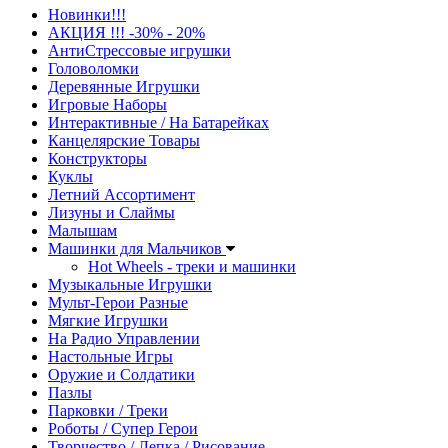
Новинки!!!
АКЦИЯ !!! -30% - 20%
АнтиСтрессовые игрушки
Головоломки
Деревянные Игрушки
Игровые Наборы
Интерактивные / На Батарейках
Канцелярские Товары
Конструкторы
Куклы
Летний Ассортимент
Лизуны и Слаймы
Малышам
Машинки для Мальчиков
Hot Wheels - треки и машинки
Музыкальные Игрушки
Мульт-Герои Разные
Мягкие Игрушки
На Радио Управлении
Настольные Игры
Оружие и Солдатики
Пазлы
Парковки / Треки
Роботы / Супер Герои
Творчество / Лепка / Рисование