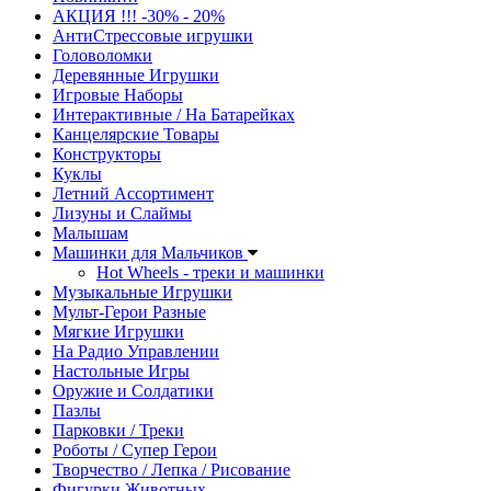
АКЦИЯ !!! -30% - 20%
АнтиСтрессовые игрушки
Головоломки
Деревянные Игрушки
Игровые Наборы
Интерактивные / На Батарейках
Канцелярские Товары
Конструкторы
Куклы
Летний Ассортимент
Лизуны и Слаймы
Малышам
Машинки для Мальчиков
Hot Wheels - треки и машинки
Музыкальные Игрушки
Мульт-Герои Разные
Мягкие Игрушки
На Радио Управлении
Настольные Игры
Оружие и Солдатики
Пазлы
Парковки / Треки
Роботы / Супер Герои
Творчество / Лепка / Рисование
Фигурки Животных