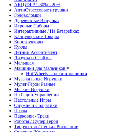
АКЦИЯ !!! -30% - 20%
АнтиСтрессовые игрушки
Головоломки
Деревянные Игрушки
Игровые Наборы
Интерактивные / На Батарейках
Канцелярские Товары
Конструкторы
Куклы
Летний Ассортимент
Лизуны и Слаймы
Малышам
Машинки для Мальчиков
Hot Wheels - треки и машинки
Музыкальные Игрушки
Мульт-Герои Разные
Мягкие Игрушки
На Радио Управлении
Настольные Игры
Оружие и Солдатики
Пазлы
Парковки / Треки
Роботы / Супер Герои
Творчество / Лепка / Рисование
Фигурки Животных