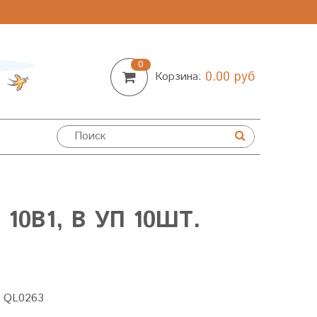
0
0.00 руб
Корзина:
0В1, В УП 10ШТ.
:
QL0263