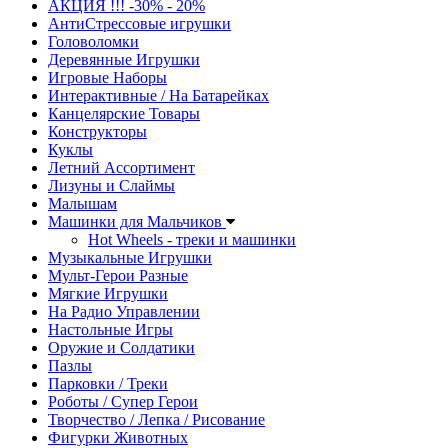
АКЦИЯ !!! -30% - 20%
АнтиСтрессовые игрушки
Головоломки
Деревянные Игрушки
Игровые Наборы
Интерактивные / На Батарейках
Канцелярские Товары
Конструкторы
Куклы
Летний Ассортимент
Лизуны и Слаймы
Малышам
Машинки для Мальчиков
Hot Wheels - треки и машинки
Музыкальные Игрушки
Мульт-Герои Разные
Мягкие Игрушки
На Радио Управлении
Настольные Игры
Оружие и Солдатики
Пазлы
Парковки / Треки
Роботы / Супер Герои
Творчество / Лепка / Рисование
Фигурки Животных