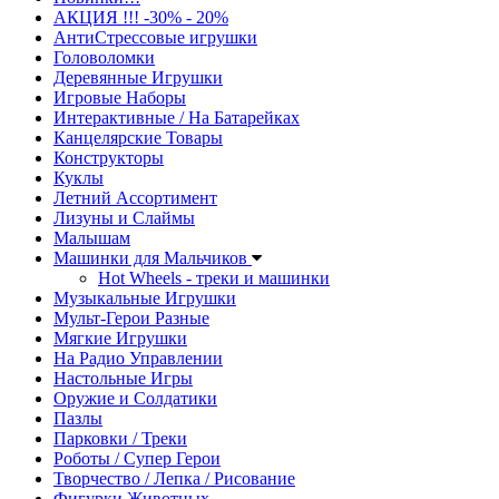
АКЦИЯ !!! -30% - 20%
АнтиСтрессовые игрушки
Головоломки
Деревянные Игрушки
Игровые Наборы
Интерактивные / На Батарейках
Канцелярские Товары
Конструкторы
Куклы
Летний Ассортимент
Лизуны и Слаймы
Малышам
Машинки для Мальчиков
Hot Wheels - треки и машинки
Музыкальные Игрушки
Мульт-Герои Разные
Мягкие Игрушки
На Радио Управлении
Настольные Игры
Оружие и Солдатики
Пазлы
Парковки / Треки
Роботы / Супер Герои
Творчество / Лепка / Рисование
Фигурки Животных