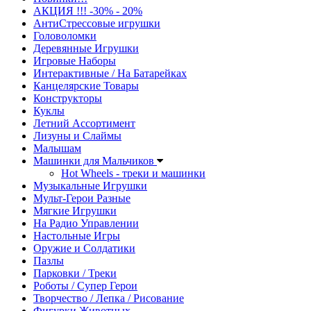
АКЦИЯ !!! -30% - 20%
АнтиСтрессовые игрушки
Головоломки
Деревянные Игрушки
Игровые Наборы
Интерактивные / На Батарейках
Канцелярские Товары
Конструкторы
Куклы
Летний Ассортимент
Лизуны и Слаймы
Малышам
Машинки для Мальчиков
Hot Wheels - треки и машинки
Музыкальные Игрушки
Мульт-Герои Разные
Мягкие Игрушки
На Радио Управлении
Настольные Игры
Оружие и Солдатики
Пазлы
Парковки / Треки
Роботы / Супер Герои
Творчество / Лепка / Рисование
Фигурки Животных