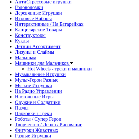
АнтиСтрессовые игрушки
Головоломки
Деревянные Игрушки
Игровые Наборы
Интерактивные / На Батарейках
Канцелярские Товары
Конструкторы
Куклы
Летний Ассортимент
Лизуны и Слаймы
Малышам
Машинки для Мальчиков
Hot Wheels - треки и машинки
Музыкальные Игрушки
Мульт-Герои Разные
Мягкие Игрушки
На Радио Управлении
Настольные Игры
Оружие и Солдатики
Пазлы
Парковки / Треки
Роботы / Супер Герои
Творчество / Лепка / Рисование
Фигурки Животных
Разные Игрушки