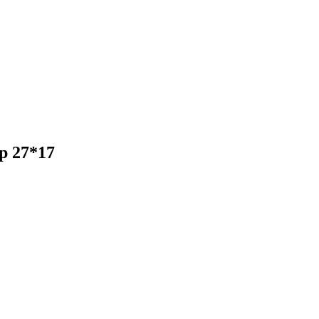
р 27*17