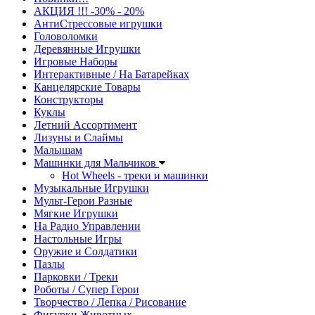
АКЦИЯ !!! -30% - 20%
АнтиСтрессовые игрушки
Головоломки
Деревянные Игрушки
Игровые Наборы
Интерактивные / На Батарейках
Канцелярские Товары
Конструкторы
Куклы
Летний Ассортимент
Лизуны и Слаймы
Малышам
Машинки для Мальчиков
Hot Wheels - треки и машинки
Музыкальные Игрушки
Мульт-Герои Разные
Мягкие Игрушки
На Радио Управлении
Настольные Игры
Оружие и Солдатики
Пазлы
Парковки / Треки
Роботы / Супер Герои
Творчество / Лепка / Рисование
Фигурки Животных