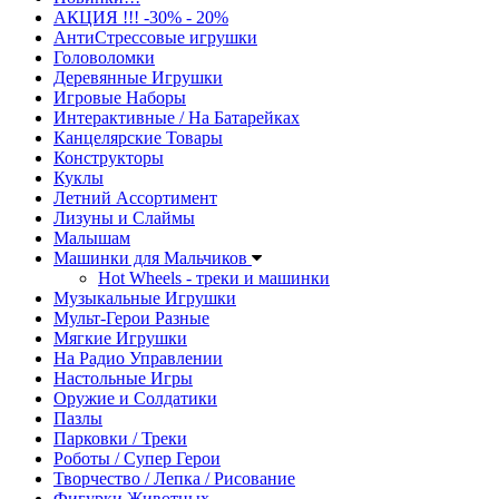
АКЦИЯ !!! -30% - 20%
АнтиСтрессовые игрушки
Головоломки
Деревянные Игрушки
Игровые Наборы
Интерактивные / На Батарейках
Канцелярские Товары
Конструкторы
Куклы
Летний Ассортимент
Лизуны и Слаймы
Малышам
Машинки для Мальчиков
Hot Wheels - треки и машинки
Музыкальные Игрушки
Мульт-Герои Разные
Мягкие Игрушки
На Радио Управлении
Настольные Игры
Оружие и Солдатики
Пазлы
Парковки / Треки
Роботы / Супер Герои
Творчество / Лепка / Рисование
Фигурки Животных