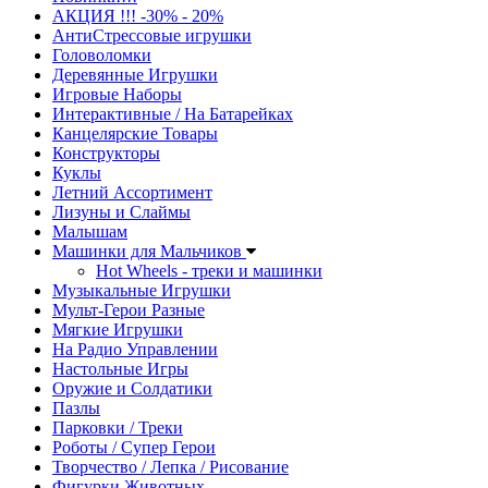
АКЦИЯ !!! -30% - 20%
АнтиСтрессовые игрушки
Головоломки
Деревянные Игрушки
Игровые Наборы
Интерактивные / На Батарейках
Канцелярские Товары
Конструкторы
Куклы
Летний Ассортимент
Лизуны и Слаймы
Малышам
Машинки для Мальчиков
Hot Wheels - треки и машинки
Музыкальные Игрушки
Мульт-Герои Разные
Мягкие Игрушки
На Радио Управлении
Настольные Игры
Оружие и Солдатики
Пазлы
Парковки / Треки
Роботы / Супер Герои
Творчество / Лепка / Рисование
Фигурки Животных