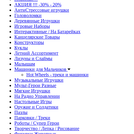
АКЦИЯ !!! -30% - 20%
АнтиСтрессовые игрушки
Головоломки
Деревянные Игрушки
Игровые Наборы
Интерактивные / На Батарейках
Канцелярские Товары
Конструкторы
Куклы
Летний Ассортимент
Лизуны и Слаймы
Малышам
Машинки для Мальчиков
Hot Wheels - треки и машинки
Музыкальные Игрушки
Мульт-Герои Разные
Мягкие Игрушки
На Радио Управлении
Настольные Игры
Оружие и Солдатики
Пазлы
Парковки / Треки
Роботы / Супер Герои
Творчество / Лепка / Рисование
Фигурки Животных