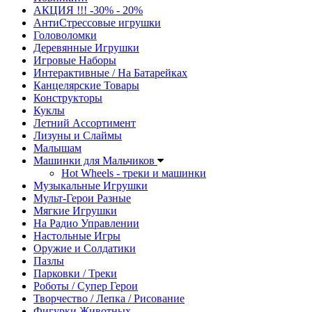
АКЦИЯ !!! -30% - 20%
АнтиСтрессовые игрушки
Головоломки
Деревянные Игрушки
Игровые Наборы
Интерактивные / На Батарейках
Канцелярские Товары
Конструкторы
Куклы
Летний Ассортимент
Лизуны и Слаймы
Малышам
Машинки для Мальчиков
Hot Wheels - треки и машинки
Музыкальные Игрушки
Мульт-Герои Разные
Мягкие Игрушки
На Радио Управлении
Настольные Игры
Оружие и Солдатики
Пазлы
Парковки / Треки
Роботы / Супер Герои
Творчество / Лепка / Рисование
Фигурки Животных