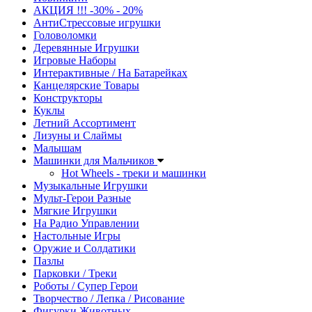
АКЦИЯ !!! -30% - 20%
АнтиСтрессовые игрушки
Головоломки
Деревянные Игрушки
Игровые Наборы
Интерактивные / На Батарейках
Канцелярские Товары
Конструкторы
Куклы
Летний Ассортимент
Лизуны и Слаймы
Малышам
Машинки для Мальчиков
Hot Wheels - треки и машинки
Музыкальные Игрушки
Мульт-Герои Разные
Мягкие Игрушки
На Радио Управлении
Настольные Игры
Оружие и Солдатики
Пазлы
Парковки / Треки
Роботы / Супер Герои
Творчество / Лепка / Рисование
Фигурки Животных