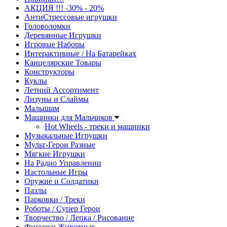
АКЦИЯ !!! -30% - 20%
АнтиСтрессовые игрушки
Головоломки
Деревянные Игрушки
Игровые Наборы
Интерактивные / На Батарейках
Канцелярские Товары
Конструкторы
Куклы
Летний Ассортимент
Лизуны и Слаймы
Малышам
Машинки для Мальчиков
Hot Wheels - треки и машинки
Музыкальные Игрушки
Мульт-Герои Разные
Мягкие Игрушки
На Радио Управлении
Настольные Игры
Оружие и Солдатики
Пазлы
Парковки / Треки
Роботы / Супер Герои
Творчество / Лепка / Рисование
Фигурки Животных