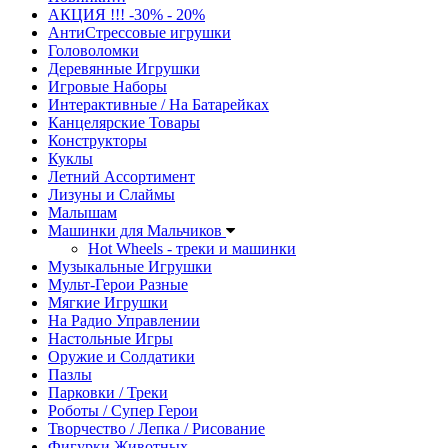
АКЦИЯ !!! -30% - 20%
АнтиСтрессовые игрушки
Головоломки
Деревянные Игрушки
Игровые Наборы
Интерактивные / На Батарейках
Канцелярские Товары
Конструкторы
Куклы
Летний Ассортимент
Лизуны и Слаймы
Малышам
Машинки для Мальчиков
Hot Wheels - треки и машинки
Музыкальные Игрушки
Мульт-Герои Разные
Мягкие Игрушки
На Радио Управлении
Настольные Игры
Оружие и Солдатики
Пазлы
Парковки / Треки
Роботы / Супер Герои
Творчество / Лепка / Рисование
Фигурки Животных