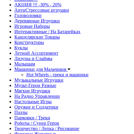
АКЦИЯ !!! -30% - 20%
АнтиСтрессовые игрушки
Головоломки
Деревянные Игрушки
Игровые Наборы
Интерактивные / На Батарейках
Канцелярские Товары
Конструкторы
Куклы
Летний Ассортимент
Лизуны и Слаймы
Малышам
Машинки для Мальчиков
Hot Wheels - треки и машинки
Музыкальные Игрушки
Мульт-Герои Разные
Мягкие Игрушки
На Радио Управлении
Настольные Игры
Оружие и Солдатики
Пазлы
Парковки / Треки
Роботы / Супер Герои
Творчество / Лепка / Рисование
Фигурки Животных