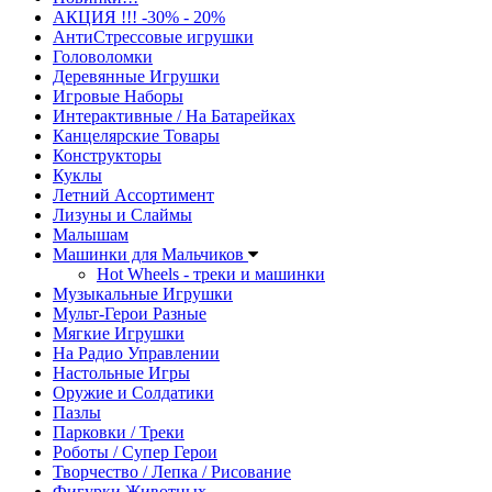
АКЦИЯ !!! -30% - 20%
АнтиСтрессовые игрушки
Головоломки
Деревянные Игрушки
Игровые Наборы
Интерактивные / На Батарейках
Канцелярские Товары
Конструкторы
Куклы
Летний Ассортимент
Лизуны и Слаймы
Малышам
Машинки для Мальчиков
Hot Wheels - треки и машинки
Музыкальные Игрушки
Мульт-Герои Разные
Мягкие Игрушки
На Радио Управлении
Настольные Игры
Оружие и Солдатики
Пазлы
Парковки / Треки
Роботы / Супер Герои
Творчество / Лепка / Рисование
Фигурки Животных