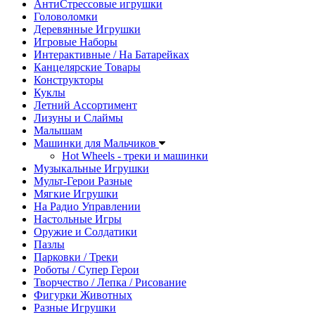
АнтиСтрессовые игрушки
Головоломки
Деревянные Игрушки
Игровые Наборы
Интерактивные / На Батарейках
Канцелярские Товары
Конструкторы
Куклы
Летний Ассортимент
Лизуны и Слаймы
Малышам
Машинки для Мальчиков
Hot Wheels - треки и машинки
Музыкальные Игрушки
Мульт-Герои Разные
Мягкие Игрушки
На Радио Управлении
Настольные Игры
Оружие и Солдатики
Пазлы
Парковки / Треки
Роботы / Супер Герои
Творчество / Лепка / Рисование
Фигурки Животных
Разные Игрушки