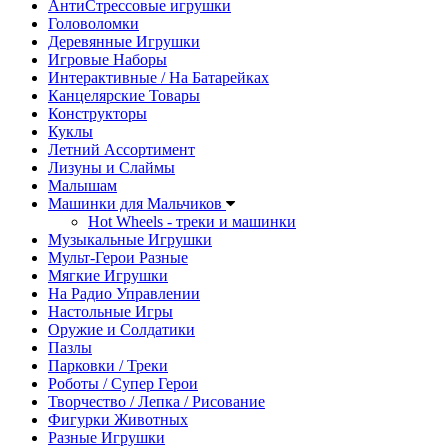
АнтиСтрессовые игрушки
Головоломки
Деревянные Игрушки
Игровые Наборы
Интерактивные / На Батарейках
Канцелярские Товары
Конструкторы
Куклы
Летний Ассортимент
Лизуны и Слаймы
Малышам
Машинки для Мальчиков
Hot Wheels - треки и машинки
Музыкальные Игрушки
Мульт-Герои Разные
Мягкие Игрушки
На Радио Управлении
Настольные Игры
Оружие и Солдатики
Пазлы
Парковки / Треки
Роботы / Супер Герои
Творчество / Лепка / Рисование
Фигурки Животных
Разные Игрушки