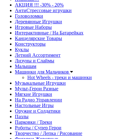
АКЦИЯ !!! -30% - 20%
АнтиСтрессовые игрушки
Головоломки
Деревянные Игрушки
Игровые Наборы
Интерактивные / На Батарейках
Канцелярские Товары
Конструкторы
Куклы
Летний Ассортимент
Лизуны и Слаймы
Малышам
Машинки для Мальчиков
Hot Wheels - треки и машинки
Музыкальные Игрушки
Мульт-Герои Разные
Мягкие Игрушки
На Радио Управлении
Настольные Игры
Оружие и Солдатики
Пазлы
Парковки / Треки
Роботы / Супер Герои
Творчество / Лепка / Рисование
Фигурки Животных