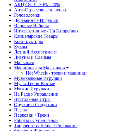
АКЦИЯ !!! -30% - 20%
АнтиСтрессовые игрушки
Головоломки
Деревянные Игрушки
Игровые Наборы
Интерактивные / На Батарейках
Канцелярские Товары
Конструкторы
Куклы
Летний Ассортимент
Лизуны и Слаймы
Малышам
Машинки для Мальчиков
Hot Wheels - треки и машинки
Музыкальные Игрушки
Мульт-Герои Разные
Мягкие Игрушки
На Радио Управлении
Настольные Игры
Оружие и Солдатики
Пазлы
Парковки / Треки
Роботы / Супер Герои
Творчество / Лепка / Рисование
Фигурки Животных