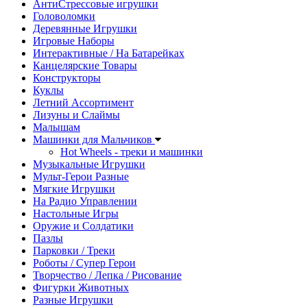
АнтиСтрессовые игрушки
Головоломки
Деревянные Игрушки
Игровые Наборы
Интерактивные / На Батарейках
Канцелярские Товары
Конструкторы
Куклы
Летний Ассортимент
Лизуны и Слаймы
Малышам
Машинки для Мальчиков
Hot Wheels - треки и машинки
Музыкальные Игрушки
Мульт-Герои Разные
Мягкие Игрушки
На Радио Управлении
Настольные Игры
Оружие и Солдатики
Пазлы
Парковки / Треки
Роботы / Супер Герои
Творчество / Лепка / Рисование
Фигурки Животных
Разные Игрушки