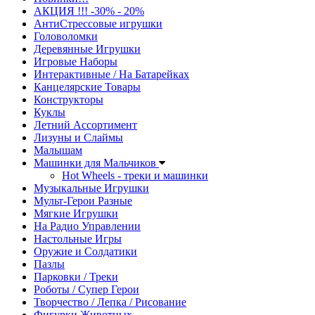
АКЦИЯ !!! -30% - 20%
АнтиСтрессовые игрушки
Головоломки
Деревянные Игрушки
Игровые Наборы
Интерактивные / На Батарейках
Канцелярские Товары
Конструкторы
Куклы
Летний Ассортимент
Лизуны и Слаймы
Малышам
Машинки для Мальчиков
Hot Wheels - треки и машинки
Музыкальные Игрушки
Мульт-Герои Разные
Мягкие Игрушки
На Радио Управлении
Настольные Игры
Оружие и Солдатики
Пазлы
Парковки / Треки
Роботы / Супер Герои
Творчество / Лепка / Рисование
Фигурки Животных