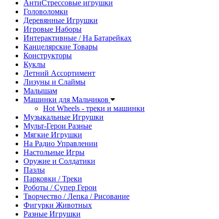
АнтиСтрессовые игрушки
Головоломки
Деревянные Игрушки
Игровые Наборы
Интерактивные / На Батарейках
Канцелярские Товары
Конструкторы
Куклы
Летний Ассортимент
Лизуны и Слаймы
Малышам
Машинки для Мальчиков
Hot Wheels - треки и машинки
Музыкальные Игрушки
Мульт-Герои Разные
Мягкие Игрушки
На Радио Управлении
Настольные Игры
Оружие и Солдатики
Пазлы
Парковки / Треки
Роботы / Супер Герои
Творчество / Лепка / Рисование
Фигурки Животных
Разные Игрушки