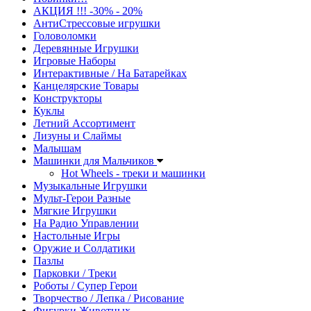
АКЦИЯ !!! -30% - 20%
АнтиСтрессовые игрушки
Головоломки
Деревянные Игрушки
Игровые Наборы
Интерактивные / На Батарейках
Канцелярские Товары
Конструкторы
Куклы
Летний Ассортимент
Лизуны и Слаймы
Малышам
Машинки для Мальчиков
Hot Wheels - треки и машинки
Музыкальные Игрушки
Мульт-Герои Разные
Мягкие Игрушки
На Радио Управлении
Настольные Игры
Оружие и Солдатики
Пазлы
Парковки / Треки
Роботы / Супер Герои
Творчество / Лепка / Рисование
Фигурки Животных