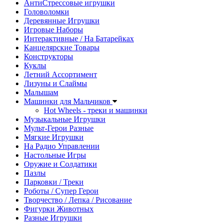
АнтиСтрессовые игрушки
Головоломки
Деревянные Игрушки
Игровые Наборы
Интерактивные / На Батарейках
Канцелярские Товары
Конструкторы
Куклы
Летний Ассортимент
Лизуны и Слаймы
Малышам
Машинки для Мальчиков
Hot Wheels - треки и машинки
Музыкальные Игрушки
Мульт-Герои Разные
Мягкие Игрушки
На Радио Управлении
Настольные Игры
Оружие и Солдатики
Пазлы
Парковки / Треки
Роботы / Супер Герои
Творчество / Лепка / Рисование
Фигурки Животных
Разные Игрушки