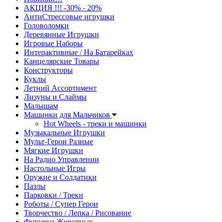
АКЦИЯ !!! -30% - 20%
АнтиСтрессовые игрушки
Головоломки
Деревянные Игрушки
Игровые Наборы
Интерактивные / На Батарейках
Канцелярские Товары
Конструкторы
Куклы
Летний Ассортимент
Лизуны и Слаймы
Малышам
Машинки для Мальчиков
Hot Wheels - треки и машинки
Музыкальные Игрушки
Мульт-Герои Разные
Мягкие Игрушки
На Радио Управлении
Настольные Игры
Оружие и Солдатики
Пазлы
Парковки / Треки
Роботы / Супер Герои
Творчество / Лепка / Рисование
Фигурки Животных