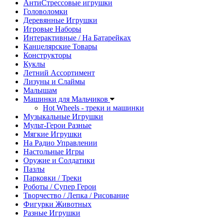
АнтиСтрессовые игрушки
Головоломки
Деревянные Игрушки
Игровые Наборы
Интерактивные / На Батарейках
Канцелярские Товары
Конструкторы
Куклы
Летний Ассортимент
Лизуны и Слаймы
Малышам
Машинки для Мальчиков
Hot Wheels - треки и машинки
Музыкальные Игрушки
Мульт-Герои Разные
Мягкие Игрушки
На Радио Управлении
Настольные Игры
Оружие и Солдатики
Пазлы
Парковки / Треки
Роботы / Супер Герои
Творчество / Лепка / Рисование
Фигурки Животных
Разные Игрушки