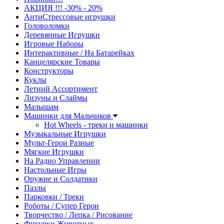
АКЦИЯ !!! -30% - 20%
АнтиСтрессовые игрушки
Головоломки
Деревянные Игрушки
Игровые Наборы
Интерактивные / На Батарейках
Канцелярские Товары
Конструкторы
Куклы
Летний Ассортимент
Лизуны и Слаймы
Малышам
Машинки для Мальчиков
Hot Wheels - треки и машинки
Музыкальные Игрушки
Мульт-Герои Разные
Мягкие Игрушки
На Радио Управлении
Настольные Игры
Оружие и Солдатики
Пазлы
Парковки / Треки
Роботы / Супер Герои
Творчество / Лепка / Рисование
Фигурки Животных