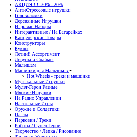
АКЦИЯ !!! -30% - 20%
АнтиСтрессовые игрушки
Головоломки
Деревянные Игрушки
Игровые Наборы
Интерактивные / На Батарейках
Канцелярские Товары
Конструкторы
Куклы
Летний Ассортимент
Лизуны и Слаймы
Малышам
Машинки для Мальчиков
Hot Wheels - треки и машинки
Музыкальные Игрушки
Мульт-Герои Разные
Мягкие Игрушки
На Радио Управлении
Настольные Игры
Оружие и Солдатики
Пазлы
Парковки / Треки
Роботы / Супер Герои
Творчество / Лепка / Рисование
Фигурки Животных