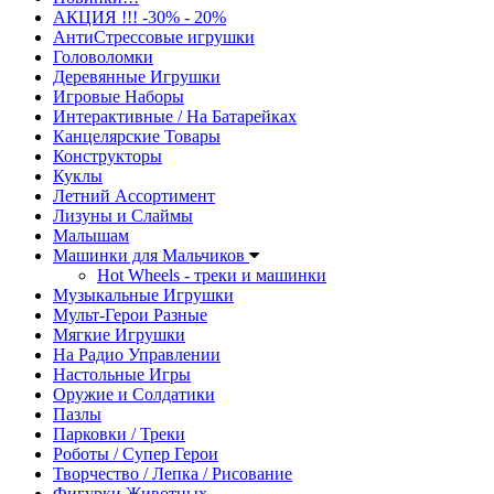
АКЦИЯ !!! -30% - 20%
АнтиСтрессовые игрушки
Головоломки
Деревянные Игрушки
Игровые Наборы
Интерактивные / На Батарейках
Канцелярские Товары
Конструкторы
Куклы
Летний Ассортимент
Лизуны и Слаймы
Малышам
Машинки для Мальчиков
Hot Wheels - треки и машинки
Музыкальные Игрушки
Мульт-Герои Разные
Мягкие Игрушки
На Радио Управлении
Настольные Игры
Оружие и Солдатики
Пазлы
Парковки / Треки
Роботы / Супер Герои
Творчество / Лепка / Рисование
Фигурки Животных