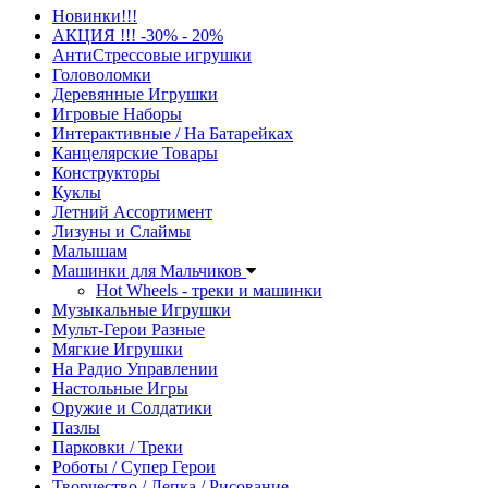
Новинки!!!
АКЦИЯ !!! -30% - 20%
АнтиСтрессовые игрушки
Головоломки
Деревянные Игрушки
Игровые Наборы
Интерактивные / На Батарейках
Канцелярские Товары
Конструкторы
Куклы
Летний Ассортимент
Лизуны и Слаймы
Малышам
Машинки для Мальчиков
Hot Wheels - треки и машинки
Музыкальные Игрушки
Мульт-Герои Разные
Мягкие Игрушки
На Радио Управлении
Настольные Игры
Оружие и Солдатики
Пазлы
Парковки / Треки
Роботы / Супер Герои
Творчество / Лепка / Рисование