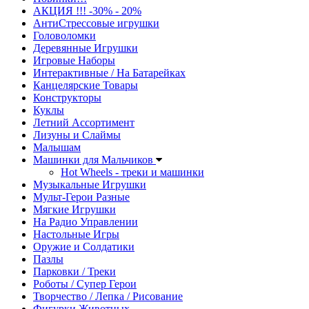
АКЦИЯ !!! -30% - 20%
АнтиСтрессовые игрушки
Головоломки
Деревянные Игрушки
Игровые Наборы
Интерактивные / На Батарейках
Канцелярские Товары
Конструкторы
Куклы
Летний Ассортимент
Лизуны и Слаймы
Малышам
Машинки для Мальчиков
Hot Wheels - треки и машинки
Музыкальные Игрушки
Мульт-Герои Разные
Мягкие Игрушки
На Радио Управлении
Настольные Игры
Оружие и Солдатики
Пазлы
Парковки / Треки
Роботы / Супер Герои
Творчество / Лепка / Рисование
Фигурки Животных