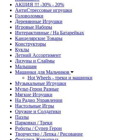
АКЦИЯ !!! -30% - 20%
АнтиСтрессовые игрушки
Головоломки
Деревянные Игрушки
Игровые Наборы
Интерактивные / На Батарейках
Канцелярские Товары
Конструкторы
Куклы
Летний Ассортимент
Лизуны и Слаймы
Малышам
Машинки для Мальчиков
Hot Wheels - треки и машинки
Музыкальные Игрушки
Мульт-Герои Разные
Мягкие Игрушки
На Радио Управлении
Настольные Игры
Оружие и Солдатики
Пазлы
Парковки / Треки
Роботы / Супер Герои
Творчество / Лепка / Рисование
Фигурки Животных