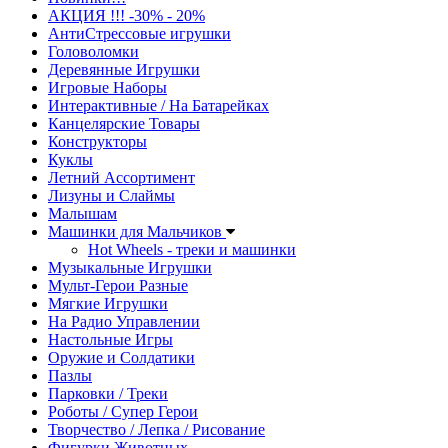
АКЦИЯ !!! -30% - 20%
АнтиСтрессовые игрушки
Головоломки
Деревянные Игрушки
Игровые Наборы
Интерактивные / На Батарейках
Канцелярские Товары
Конструкторы
Куклы
Летний Ассортимент
Лизуны и Слаймы
Малышам
Машинки для Мальчиков
Hot Wheels - треки и машинки
Музыкальные Игрушки
Мульт-Герои Разные
Мягкие Игрушки
На Радио Управлении
Настольные Игры
Оружие и Солдатики
Пазлы
Парковки / Треки
Роботы / Супер Герои
Творчество / Лепка / Рисование
Фигурки Животных