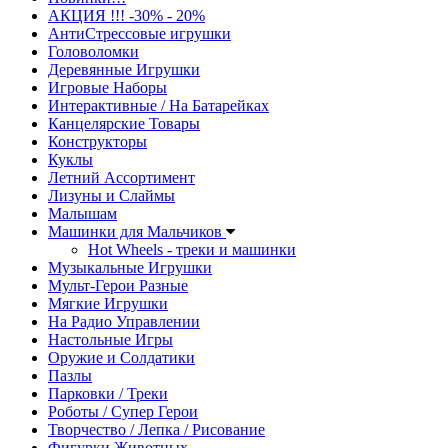
АКЦИЯ !!! -30% - 20%
АнтиСтрессовые игрушки
Головоломки
Деревянные Игрушки
Игровые Наборы
Интерактивные / На Батарейках
Канцелярские Товары
Конструкторы
Куклы
Летний Ассортимент
Лизуны и Слаймы
Малышам
Машинки для Мальчиков
Hot Wheels - треки и машинки
Музыкальные Игрушки
Мульт-Герои Разные
Мягкие Игрушки
На Радио Управлении
Настольные Игры
Оружие и Солдатики
Пазлы
Парковки / Треки
Роботы / Супер Герои
Творчество / Лепка / Рисование
Фигурки Животных