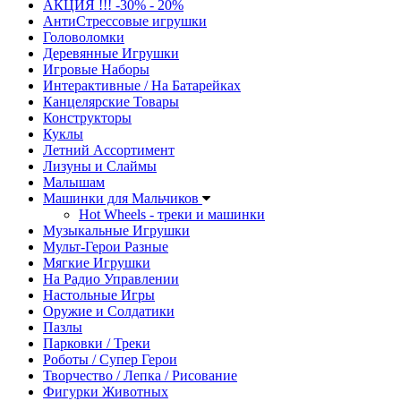
АКЦИЯ !!! -30% - 20%
АнтиСтрессовые игрушки
Головоломки
Деревянные Игрушки
Игровые Наборы
Интерактивные / На Батарейках
Канцелярские Товары
Конструкторы
Куклы
Летний Ассортимент
Лизуны и Слаймы
Малышам
Машинки для Мальчиков
Hot Wheels - треки и машинки
Музыкальные Игрушки
Мульт-Герои Разные
Мягкие Игрушки
На Радио Управлении
Настольные Игры
Оружие и Солдатики
Пазлы
Парковки / Треки
Роботы / Супер Герои
Творчество / Лепка / Рисование
Фигурки Животных