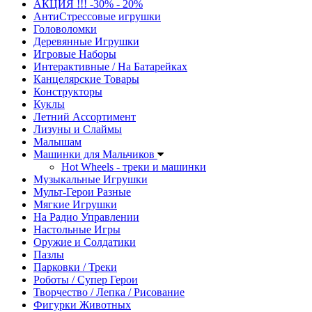
АКЦИЯ !!! -30% - 20%
АнтиСтрессовые игрушки
Головоломки
Деревянные Игрушки
Игровые Наборы
Интерактивные / На Батарейках
Канцелярские Товары
Конструкторы
Куклы
Летний Ассортимент
Лизуны и Слаймы
Малышам
Машинки для Мальчиков
Hot Wheels - треки и машинки
Музыкальные Игрушки
Мульт-Герои Разные
Мягкие Игрушки
На Радио Управлении
Настольные Игры
Оружие и Солдатики
Пазлы
Парковки / Треки
Роботы / Супер Герои
Творчество / Лепка / Рисование
Фигурки Животных