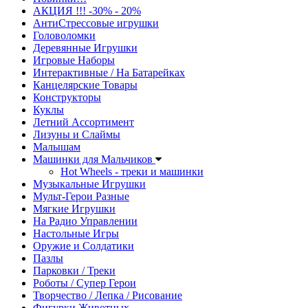
АКЦИЯ !!! -30% - 20%
АнтиСтрессовые игрушки
Головоломки
Деревянные Игрушки
Игровые Наборы
Интерактивные / На Батарейках
Канцелярские Товары
Конструкторы
Куклы
Летний Ассортимент
Лизуны и Слаймы
Малышам
Машинки для Мальчиков
Hot Wheels - треки и машинки
Музыкальные Игрушки
Мульт-Герои Разные
Мягкие Игрушки
На Радио Управлении
Настольные Игры
Оружие и Солдатики
Пазлы
Парковки / Треки
Роботы / Супер Герои
Творчество / Лепка / Рисование
Фигурки Животных